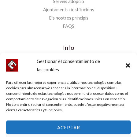
Serveis adopció
Ajuntaments i institucions
Els nostres principis
FAQS
Info
Avís legal
Gestionar el consentimiento de
Política de privadesa
las cookies
Política de Cookies
Para ofrecer las mejores experiencias, utilizamos tecnologías como las
Declaració d’accessibilitat
cookies para almacenar y/o acceder a la información del dispositivo. El
Mapa del lloc
consentimiento de estas tecnologías nos permitirá procesar datos como el
comportamiento de navegación o las identificaciones únicas en este sitio.
No consentir o retirar el consentimiento, puede afectar negativamente a
ciertas características y funciones.
Copyright © 2026 Sircan. Desenvolupat per
Sitgeshosting.com
.
ACEPTAR