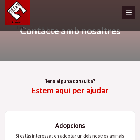
Vés
MAI
al
ME
contingut
Contacte amb nosaltres
Inici
Contacte
Tens alguna consulta?
Estem aquí per ajudar
Adopcions
Si estàs interessat en adoptar un dels nostres animals