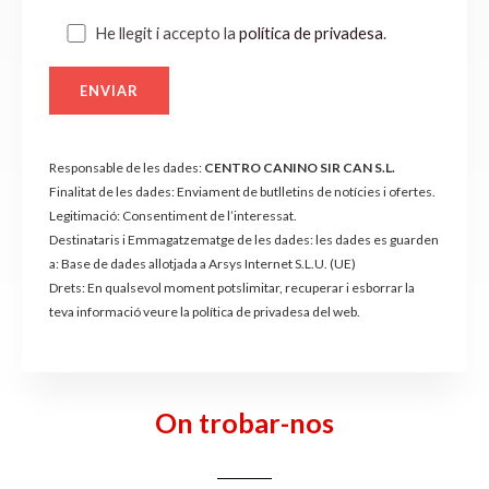
He llegit i accepto la
política de privadesa
.
Responsable de les dades:
CENTRO CANINO SIR CAN S.L.
Finalitat de les dades: Enviament de butlletins de notícies i ofertes.
Legitimació: Consentiment de l’interessat.
Destinataris i Emmagatzematge de les dades: les dades es guarden
a: Base de dades allotjada a Arsys Internet S.L.U. (UE)
Drets: En qualsevol moment pots
limitar, recuperar i esborrar la
teva informació veure la política de privadesa del web
.
On trobar-nos