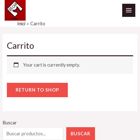
Vés
MAI
al
ME
contingut
Inici
Carrito
Carrito
Your cart is currently empty.
RETURN TO SHOP
Buscar
BUSCAR